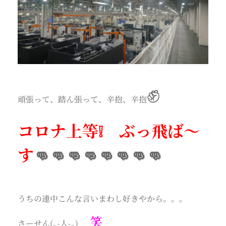
✊
頑張って、踏ん張って、辛抱、辛抱
コロナ上等❕ ぶっ飛ば～
す
👊👊👊👊👊👊👊👊
うちの連中こんな言いまわし好きやから。。。
笑
さーせん(｡-人-｡)