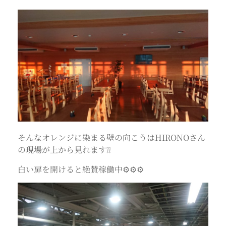
そんなオレンジに染まる壁の向こうはHIRONOさん
の現場が上から見れます❕❕
白い扉を開けると絶賛稼働中⚙⚙⚙