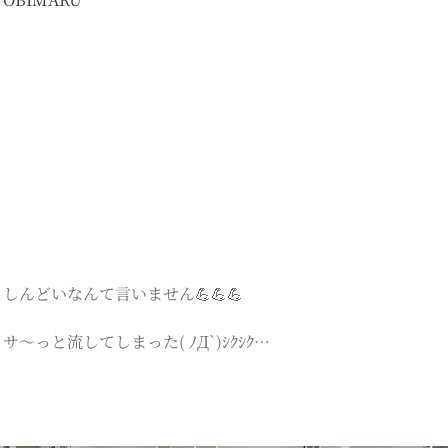
んどいなんて言いません💪💪💪
と流してしまった( ﾉД`)ｼｸｼｸ…