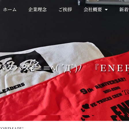
ホーム
企業理念
ご挨拶
会社概要
新着
タバタε≡≡ﾍ( ´Д`)ﾉ 『ＥＮ
TOBIMARU