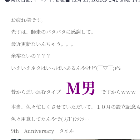
お疲れ様です。
先ずは、師走のバタバタに感謝して。
最近更新ないんちゃう。。。
余裕ないの？？？
いえいえネタはいっぱいあるんやけど(￣▽￣;)💦
M男
昔から追い込むタイプ
ですからｗｗｗ し
本当、色々忙しくさせていただいて、１０月の設立記念もサ～っ
色々用意してたんやで( ﾉД`)ｼｸｼｸ…
9th Anniversary タオル