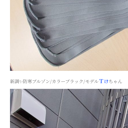
Ｔ
新調✨防寒ブルゾン/カラーブラック/モデル
け
ちゃん