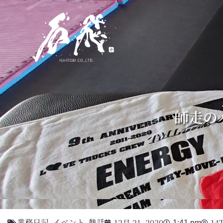
師走のバ
業務日記
イベント
熱話
12月 21, 2020
14
1:41 pm
,
,